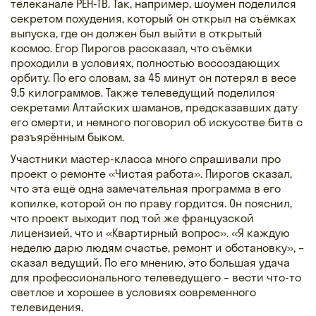
телеканале РЕН-ТВ. Так, например, шоумен поделился
секретом похудения, который он открыл на съёмках
выпуска, где он должен был выйти в открытый
космос. Егор Пирогов рассказал, что съёмки
проходили в условиях, полностью воссоздающих
орбиту. По его словам, за 45 минут он потерял в весе
9,5 килограммов. Также телеведущий поделился
секретами Алтайских шаманов, предсказавших дату
его смерти, и немного поговорил об искусстве битв с
разъярённым быком.
Участники мастер-класса много спрашивали про
проект о ремонте «Чистая работа». Пирогов сказал,
что эта ещё одна замечательная программа в его
копилке, которой он по праву гордится. Он пояснил,
что проект выходит под той же французской
лицензией, что и «Квартирный вопрос». «Я каждую
неделю дарю людям счастье, ремонт и обстановку», –
сказал ведущий. По его мнению, это большая удача
для профессионального телеведущего – вести что-то
светлое и хорошее в условиях современного
телевидения.