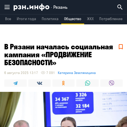
Рязань
Все
Итоги года
Политика
Общество
ЖКХ
Потребление
Владимир
Воронеж
Брянск
В Рязани началась социальная
кампания «ПРОДВИЖЕНИЕ
БЕЗОПАСНОСТИ»
6 августа 2025 13:17
7 091
Катерина Земляницина