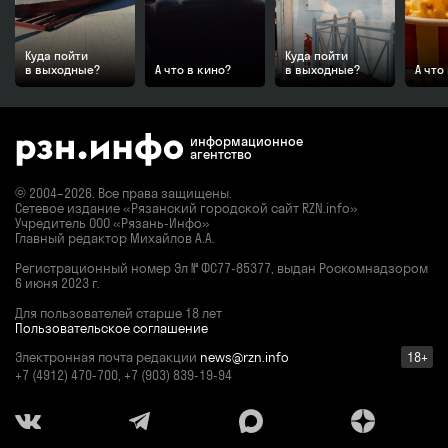
Куда пойти
Куда пойти
в выходные?
А что в кино?
в выходные?
А что
информационное
агентство
© 2004–2026. Все права защищены.
Сетевое издание «Рязанский городской сайт RZN.info»
Учредитель ООО «Рязань-Инфо»
Главный редактор Михайлов А.А.
Регистрационный номер
Эл № ФС77-85377,
выдан Роскомнадзором
6 июня 2023 г.
Для пользователей старше 18 лет
Пользовательское соглашение
Электронная почта редакции
news@rzn.info
18+
+7 (4912) 470-700, +7 (903) 839-19-94