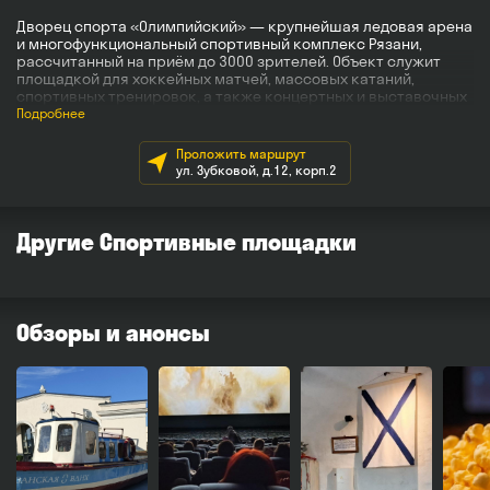
Дворец спорта «Олимпийский» — крупнейшая ледовая арена
и многофункциональный спортивный комплекс Рязани,
рассчитанный на приём до 3000 зрителей. Объект служит
площадкой для хоккейных матчей, массовых катаний,
спортивных тренировок, а также концертных и выставочных
мероприятий.
Подробнее
Комплекс располагает современной ледовой ареной,
Проложить маршрут
тренажёрным залом, зонами для занятий настольным
ул. Зубковой, д.12, корп.2
теннисом и бильярдом, а также инфраструктурой для
комфортного пребывания посетителей — кафе и магазином
спортивных товаров.
Другие Спортивные площадки
Дворец спорта работает ежедневно и является одним
из ключевых центров спортивной и культурной жизни города,
принимая соревнования регионального и всероссийского
уровня, крупные шоу-программы и гастрольные
мероприятия.
Обзоры и анонсы