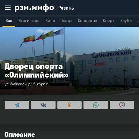
Рязань
Все
Итоги года
Кино
Театр
Концерты
Спорт
Клубы
Владимир
Воронеж
Брянск
Дворец спорта
«Олимпийский»
ул. Зубковой, д.12, корп.2
Описание