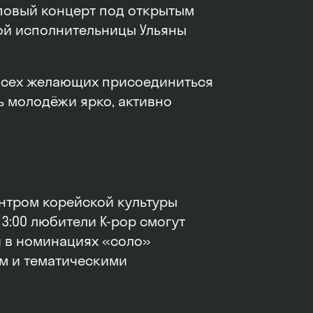
повый концерт под открытым
ой исполнительницы Ульяны
всех желающих присоединиться
ь молодёжи ярко, активно
ентром корейской культуры
 13:00 любители K-pop смогут
 в номинациях «соло»
ем и тематическими