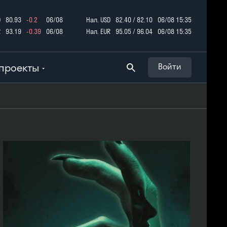
D
80.93
-0.2
06/08
Нал. USD
82.40 / 82.10
06/08 15:35
R
93.19
-0.39
06/08
Нал. EUR
95.05 / 96.04
06/08 15:35
проекты
Войти