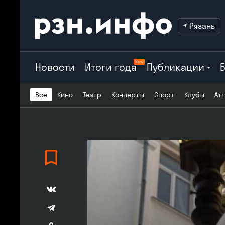
Рязань
New
Новости
Итоги года
Публикации
Все
Кино
Театр
Концерты
Спорт
Клубы
Ат