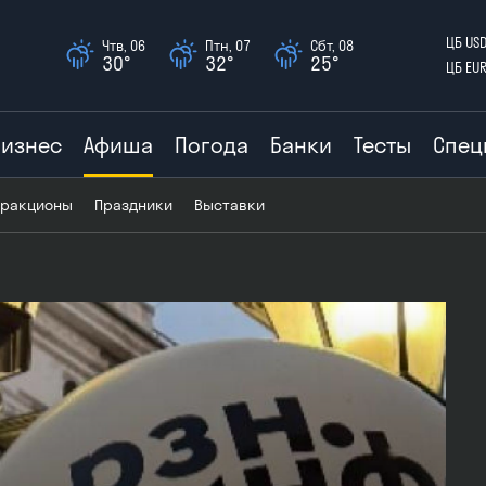
ЦБ US
Чтв, 06
Птн, 07
Сбт, 08
30°
32°
25°
ЦБ EU
Бизнес
Афиша
Погода
Банки
Тесты
Спец
тракционы
Праздники
Выставки