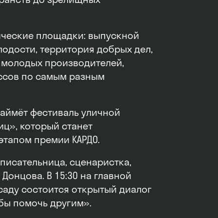
тические площадки: выпускной
одости, территория добрых дел,
х молодых производителей,
ассов по самым разным
займёт фестиваль уличной
иц», который станет
тапом премии КАРДО.
писательница, сценаристка,
Донцова. В 15:30 на главной
саду состоится открытый диалог
обы помочь другим».