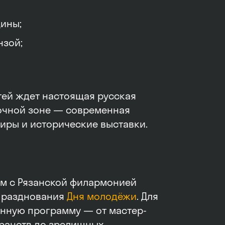
щины;
нзой;
тей ждет настоящая русская
рочной зоне — современная
иры и исторические выставки.
м с Рязанской филармонией
 празднования
Дня молодёжи
. Для
нную программу — от мастер-
транств до зрелищных