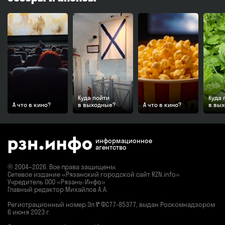
Куда пойти
Куда 
А что в кино?
в выходные?
А что в кино?
в вы
информационное
агентство
© 2004–2026. Все права защищены.
Сетевое издание «Рязанский городской сайт RZN.info»
Учредитель ООО «Рязань-Инфо»
Главный редактор Михайлов А.А.
Регистрационный номер
Эл № ФС77-85377,
выдан Роскомнадзором
6 июня 2023 г.