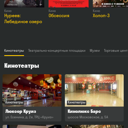
Кино
Кино
Кино
Нуреев:
Обсессия
Холоп-3
Лебединое озеро
Кинотеатры
Театрально-концертные площадки
Музеи
Торговые цен
Кинотеатры
Кинотеатры
Кинотеатры
Люксор Круиз
Кинолюкс Барс
ул. Есенина, д. 2е, ТРЦ «Круиз»
шоссе Московское, д. 5А