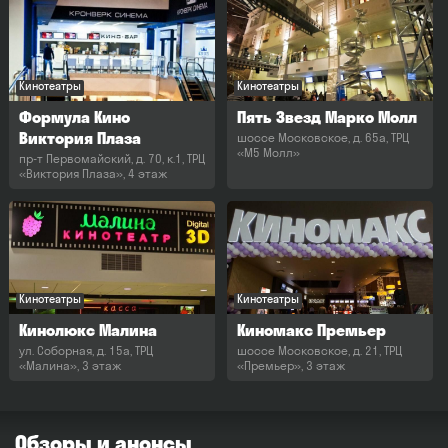
Кинотеатры
Кинотеатры
Формула Кино
Пять Звезд Марко Молл
Виктория Плаза
шоссе Московское, д. 65а, ТРЦ
«M5 Mолл»
пр-т Первомайский, д. 70, к.1, ТРЦ
«Виктория Плаза», 4 этаж
Кинотеатры
Кинотеатры
Кинолюкс Малина
Киномакс Премьер
ул. Соборная, д. 15а, ТРЦ
шоссе Московское, д. 21, ТРЦ
«Малина», 3 этаж
«Премьер», 3 этаж
Обзоры и анонсы