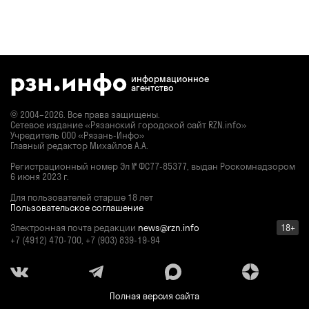
информационное
агентство
© 2004–2026. Все права защищены.
Сетевое издание «Рязанский городской сайт RZN.info»
Учредитель ООО «Рязань-Инфо»
Главный редактор Михайлов А.А.
Регистрационный номер
Эл № ФС77-85377,
выдан Роскомнадзором
6 июня 2023 г.
Для пользователей старше 18 лет
Пользовательское соглашение
Электронная почта редакции
news@rzn.info
18+
+7 (4912) 470-700, +7 (903) 839-19-94
Полная версия сайта