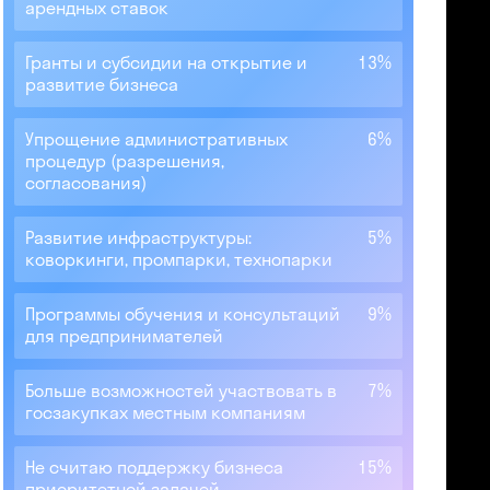
арендных ставок
Гранты и субсидии на открытие и
13%
развитие бизнеса
Упрощение административных
6%
процедур (разрешения,
согласования)
Развитие инфраструктуры:
5%
коворкинги, промпарки, технопарки
Программы обучения и консультаций
9%
для предпринимателей
Больше возможностей участвовать в
7%
госзакупках местным компаниям
Не считаю поддержку бизнеса
15%
приоритетной задачей