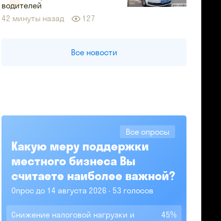
водителей
42 минуты назад
127
Все новости
Все опросы
Какую меру поддержки
местного бизнеса Вы
считаете наиболее важной?
Опрос до 14 августа 2026
53 голосов
Снижение налоговой нагрузки и
45%