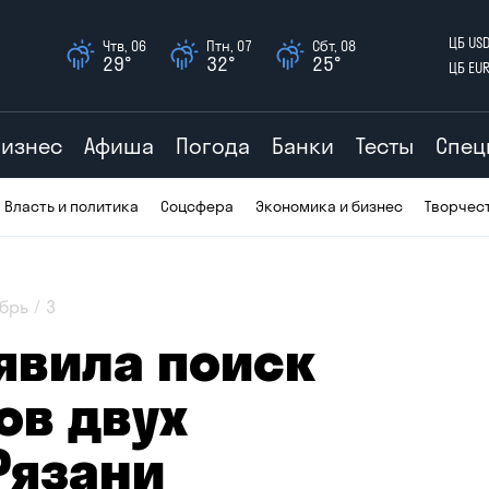
ЦБ US
Чтв, 06
Птн, 07
Сбт, 08
29°
32°
25°
ЦБ EU
Бизнес
Афиша
Погода
Банки
Тесты
Спец
Власть и политика
Соцсфера
Экономика и бизнес
Творчес
брь
3
явила поиск
ов двух
Рязани