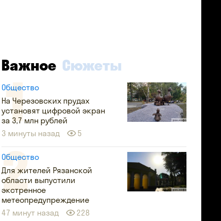
Важное
Сюжеты
Общество
На Черезовских прудах
установят цифровой экран
за 3,7 млн рублей
3 минуты назад
5
Общество
Для жителей Рязанской
области выпустили
экстренное
метеопредупреждение
47 минут назад
228