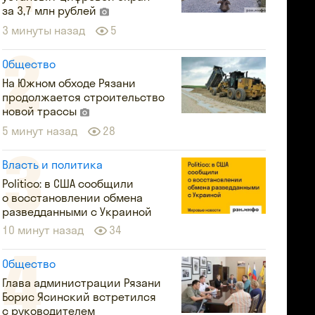
за 3,7 млн рублей
3 минуты назад
5
Общество
На Южном обходе Рязани
продолжается строительство
новой трассы
5 минут назад
28
Власть и политика
Politico: в США сообщили
о восстановлении обмена
разведданными с Украиной
10 минут назад
34
Общество
Глава администрации Рязани
Борис Ясинский встретился
с руководителем