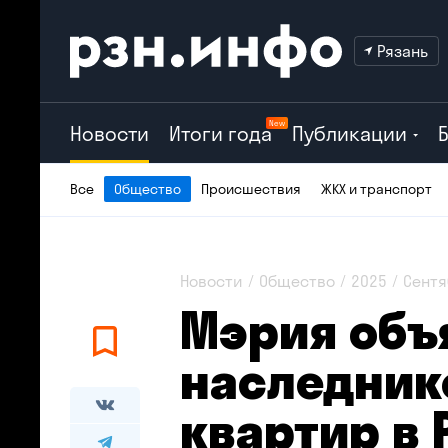
Рязань
New
Новости
Итоги года
Публикации
Все
Общество
Происшествия
ЖКХ и транспорт
Новости
Общество
2025
Сентя
Мэрия объ
наследник
квартир в 