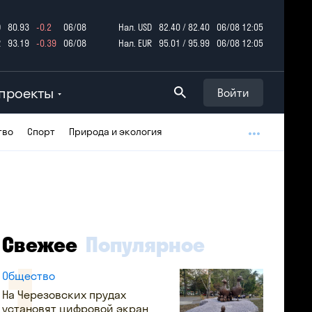
D
80.93
-0.2
06/08
Нал. USD
82.40 / 82.40
06/08 12:05
R
93.19
-0.39
06/08
Нал. EUR
95.01 / 95.99
06/08 12:05
проекты
Войти
тво
Спорт
Природа и экология
Свежее
Популярное
Общество
На Черезовских прудах
установят цифровой экран