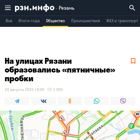
Рязань
Все
Итоги года
Общество
Происшествия
ЖКХ и транспорт
Владимир
Воронеж
Брянск
На улицах Рязани
образовались «пятничные»
пробки
29 августа 2025 18:08
2 000