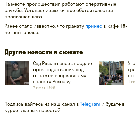
На месте происшествия работают оперативные
службы. Устанавливаются все обстоятельства
произошедшего.
Ранее стало известно, что гранату
принес
в кафе 18-
летний юноша.
Другие новости в сюжете
Суд Рязани вновь продлил
Уг
срок содержания под
гр
стражей взорвавшему
по
гранату Рохоеву
1 и
7 июля 15:26
Подписывайтесь на наш канал в
Telegram
и будьте в
курсе главных новостей