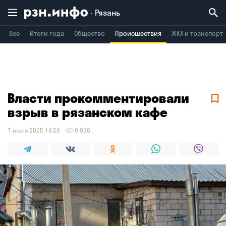
Рязань
Все
Итоги года
Общество
Происшествия
ЖКХ и транспорт
Владимир
Воронеж
Брянск
Власти прокомментировали
взрыв в рязанском кафе
7 июля 2025 18:59
9 990