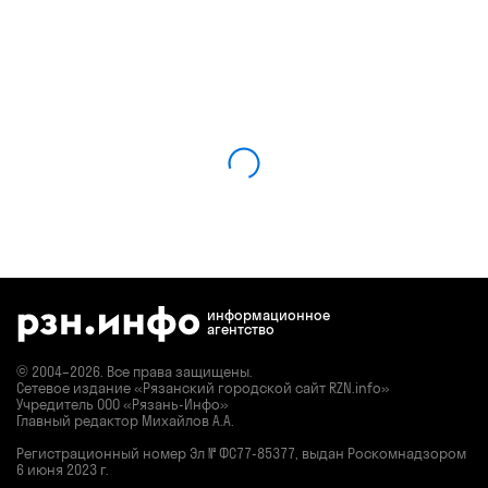
информационное
агентство
© 2004–2026. Все права защищены.
Сетевое издание «Рязанский городской сайт RZN.info»
Учредитель ООО «Рязань-Инфо»
Главный редактор Михайлов А.А.
Регистрационный номер
Эл № ФС77-85377,
выдан Роскомнадзором
6 июня 2023 г.