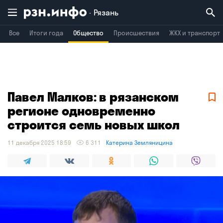
Рязань
Все
Итоги года
Общество
Происшествия
ЖКХ и транспорт
Владимир
Воронеж
Брянск
Павел Малков: в рязанском
регионе одновременно
строится семь новых школ
11 декабря 2025 18:59
6 311
Катерина Земляницина