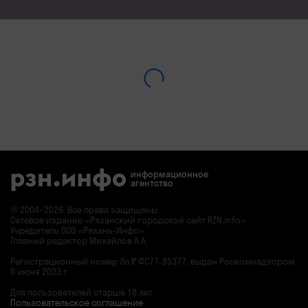
информационное
агентство
© 2004–2026. Все права защищены.
Сетевое издание «Рязанский городской сайт RZN.info»
Учредитель ООО «Рязань-Инфо»
Главный редактор Михайлов А.А.
Регистрационный номер
Эл № ФС77-85377,
выдан Роскомнадзором
6 июня 2023 г.
Для пользователей старше 18 лет
Пользовательское соглашение