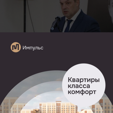
Президиум реготделения партии «Единая Россия»
приостановил полномочия мэра Рязани Виталия
Артемова в качестве секретаря местного отделения
и члена президиума. Об этом сообщили на сайте
партии.
Решение принято на заседании президиума
22 октября.
Основанием для приостановления полномочий стали