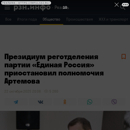
РЕКЛАМА • HTTPS://IMPULS62.RU/
Рязань
10
Все
Итоги года
Общество
Происшествия
ЖКХ и транспорт
Владимир
Воронеж
Брянск
Президиум реготделения
партии «Единая Россия»
приостановил полномочия
Артемова
22 октября 2025 20:08
5 260