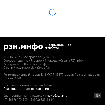
информационное
агентство
© 2004–2026. Все права защищены.
Сетевое издание «Рязанский городской сайт RZN.info»
Учредитель ООО «Рязань-Инфо»
Главный редактор Михайлов А.А.
Регистрационный номер
Эл № ФС77-85377,
выдан Роскомнадзором
6 июня 2023 г.
Для пользователей старше 18 лет
Пользовательское соглашение
Электронная почта редакции
news@rzn.info
18+
+7 (4912) 470-700, +7 (903) 839-19-94