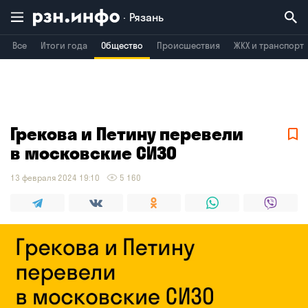
Рязань
Все
Итоги года
Общество
Происшествия
ЖКХ и транспорт
Владимир
Воронеж
Брянск
Грекова и Петину перевели
в московские СИЗО
13 февраля 2024 19:10
5 160