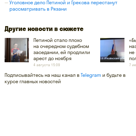
Уголовное дело Петиной и Грекова перестанут
рассматривать в Рязани
Другие новости в сюжете
Петиной стало плохо
«Б
на очередном судебном
на
заседании, ей продлили
не
арест до ноября
по
4 августа 15:09
7 и
Подписывайтесь на наш канал в
Telegram
и будьте в
курсе главных новостей