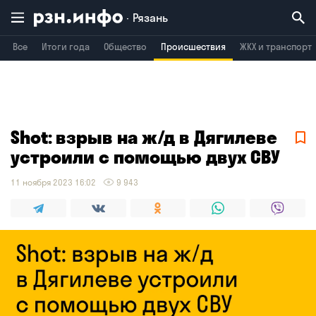
Рязань
Все
Итоги года
Общество
Происшествия
ЖКХ и транспорт
Владимир
Воронеж
Брянск
Shot: взрыв на ж/д в Дягилеве
устроили с помощью двух СВУ
11 ноября 2023 16:02
9 943