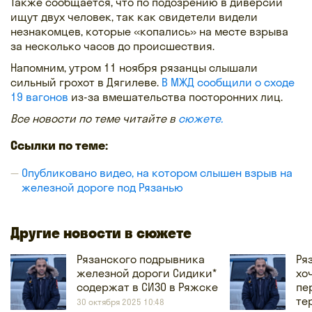
Также сообщается, что по подозрению в диверсии
ищут двух человек, так как свидетели видели
незнакомцев, которые «копались» на месте взрыва
за несколько часов до происшествия.
Напомним, утром 11 ноября рязанцы слышали
сильный грохот в Дягилеве.
В МЖД сообщили о сходе
19 вагонов
из-за вмешательства посторонних лиц.
Все новости по теме читайте в
сюжете.
Ссылки по теме:
Опубликовано видео, на котором слышен взрыв на
железной дороге под Рязанью
Другие новости в сюжете
Рязанского подрывника
Ря
железной дороги Сидики*
хо
содержат в СИЗО в Ряжске
пе
те
30 октября 2025 10:48