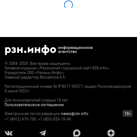
информационное
агентство
© 2004–2026. Все права защищены.
Сетевое издание «Рязанский городской сайт RZN.info»
Учредитель ООО «Рязань-Инфо»
Главный редактор Михайлов А.А.
Регистрационный номер
Эл № ФС77-85377,
выдан Роскомнадзором
6 июня 2023 г.
Для пользователей старше 18 лет
Пользовательское соглашение
Электронная почта редакции
news@rzn.info
18+
+7 (4912) 470-700, +7 (903) 839-19-94