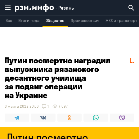
Рязань
Все
Итоги года
Общество
Происшествия
ЖКХ и транспорт
Владимир
Воронеж
Брянск
Путин посмертно наградил
выпускника рязанского
десантного училища
за подвиг операции
на Украине
3 марта 2022 20:06
1
7 697