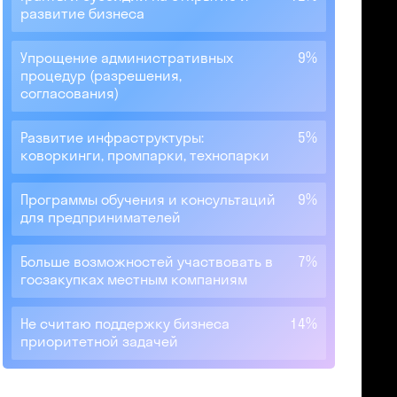
развитие бизнеса
Упрощение административных
9%
процедур (разрешения,
согласования)
Развитие инфраструктуры:
5%
коворкинги, промпарки, технопарки
Программы обучения и консультаций
9%
для предпринимателей
Больше возможностей участвовать в
7%
госзакупках местным компаниям
Не считаю поддержку бизнеса
14%
приоритетной задачей