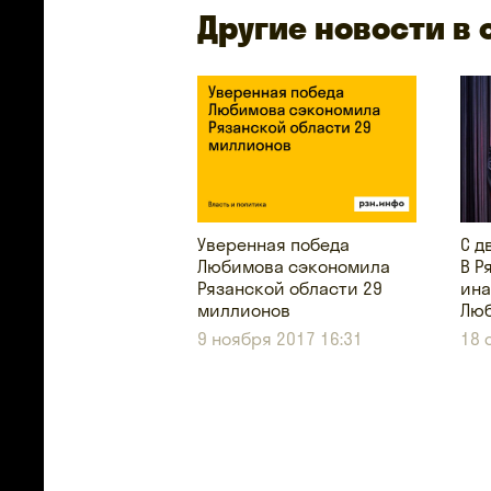
Другие новости в
Уверенная победа
С д
Любимова сэкономила
В Р
Рязанской области 29
ина
миллионов
Люб
9 ноября 2017 16:31
18 