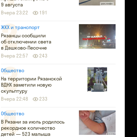
9 августа
Вчера 23:22
191
ЖКХ и транспорт
Рязанцы сообщили
об отключении света
в Дашково-Песочне
Вчера 22:57
243
Общество
На территории Рязанской
ВДНХ заметили новую
скульптуру
Вчера 22:48
233
Общество
В Рязани за июль родилось
рекордное количество
детей — 523 малыша