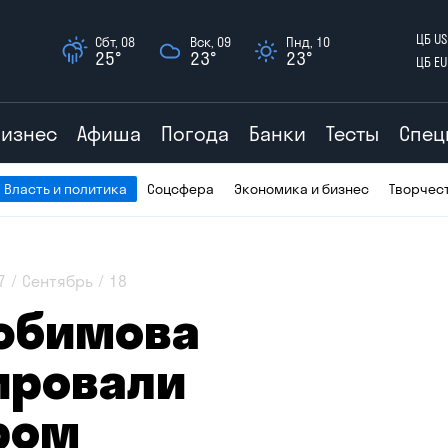
ЦБ US
Сбт, 08
Вск, 09
Пнд, 10
25°
23°
23°
ЦБ EU
Бизнес
Афиша
Погода
Банки
Тесты
Спец
Власть и политика
Соцсфера
Экономика и бизнес
Творчес
7
Сентябрь
18
юбимова
ировали
ром