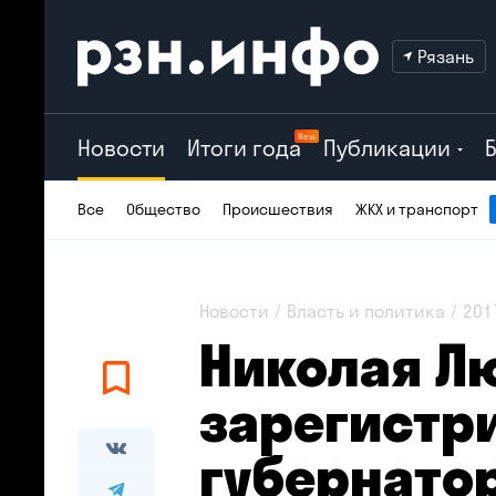
Рязань
New
Новости
Итоги года
Публикации
Все
Общество
Происшествия
ЖКХ и транспорт
Новости
Власть и политика
201
Николая Л
зарегистр
губернато