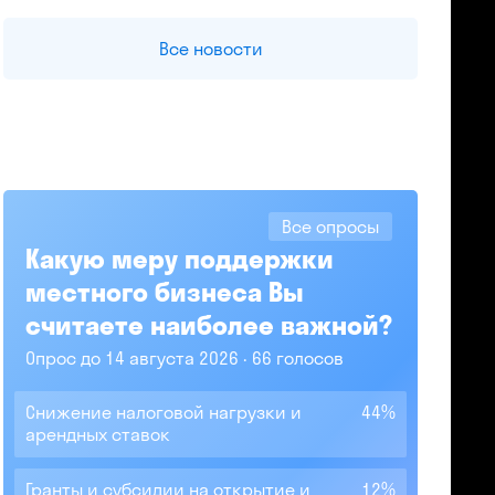
Все новости
Все опросы
Какую меру поддержки
местного бизнеса Вы
считаете наиболее важной?
Опрос до 14 августа 2026
66 голосов
Снижение налоговой нагрузки и
44%
арендных ставок
Гранты и субсидии на открытие и
12%