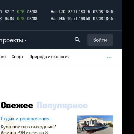
D
82.17
0.76
08/08
Нал. USD
82.71 / 83.15
07/08 18:15
R
94.84
0.78
08/08
Нал. EUR
95.71 / 96.50
07/08 18:15
проекты
Войти
тво
Спорт
Природа и экология
Свежее
Популярное
Отдых и развлечения
Куда пойти в выходные?
Афиша РЗН.инфо на 8-