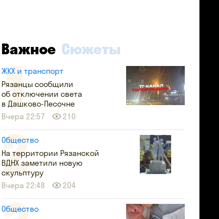
Важное
Сюжеты
ЖКХ и транспорт
Рязанцы сообщили
об отключении света
в Дашково-Песочне
Вчера 22:57
210
Общество
На территории Рязанской
ВДНХ заметили новую
скульптуру
Вчера 22:48
204
Общество