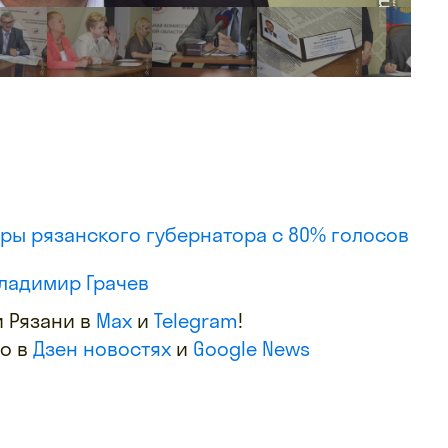
ы рязанского губернатора с 80% голосов
ладимир Грачев
 Рязани в
Max
и
Telegram
!
фо в
Дзен новостях
и
Google News