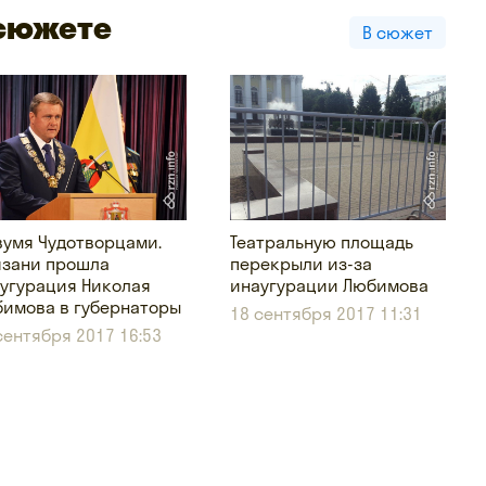
 сюжете
В сюжет
вумя Чудотворцами.
Театральную площадь
язани прошла
перекрыли из-за
угурация Николая
инаугурации Любимова
имова в губернаторы
18 сентября 2017 11:31
сентября 2017 16:53