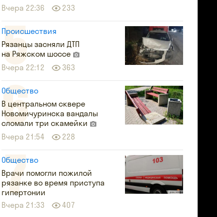
Вчера 22:36
233
Происшествия
Рязанцы засняли ДТП
на Ряжском шоссе
Вчера 22:12
363
Общество
В центральном сквере
Новомичуринска вандалы
сломали три скамейки
Вчера 21:54
228
Общество
Врачи помогли пожилой
рязанке во время приступа
гипертонии
Вчера 21:33
407