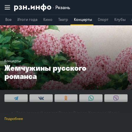
Рязань
Все
Итоги года
Кино
Театр
Концерты
Спорт
Клубы
Владимир
Воронеж
Брянск
Концерты
Жемчужины русского
романса
Заслуженный артист России Виктор Колупаев (баян)
Лауреат международных конкурсов Екатерина
Подробнее
Астафьева (гитара)
Заслуженная артистка России Лариса Голикова (вокал)