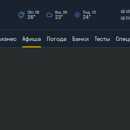
ЦБ US
Сбт, 08
Вск, 09
Пнд, 10
26°
23°
24°
ЦБ EU
Бизнес
Афиша
Погода
Банки
Тесты
Спец