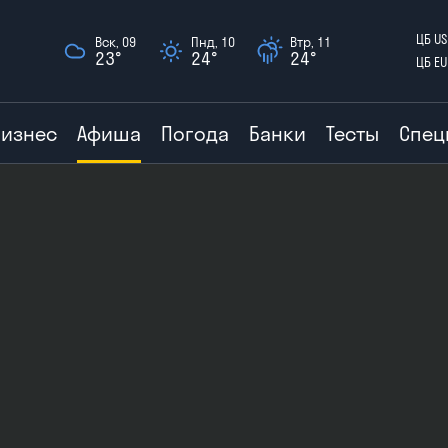
ЦБ US
Вск, 09
Пнд, 10
Втр, 11
23°
24°
24°
ЦБ EU
Бизнес
Афиша
Погода
Банки
Тесты
Спец