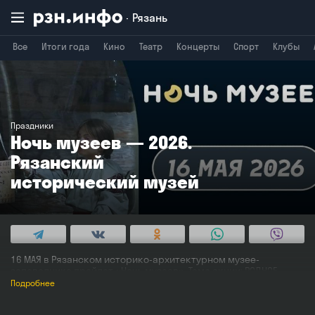
Рязань
Все
Итоги года
Кино
Театр
Концерты
Спорт
Клубы
Владимир
Воронеж
Брянск
Праздники
Ночь музеев — 2026.
Рязанский
исторический музей
16 МАЯ в Рязанском историко-архитектурном музее-
заповеднике пройдет «Ночь музеев». Тема акции: РОДНОЕ.
Подробнее
Присоединившись к Всероссийской акции в 2007 году, музей
в двадцатый раз открывает свои двери для посетителей