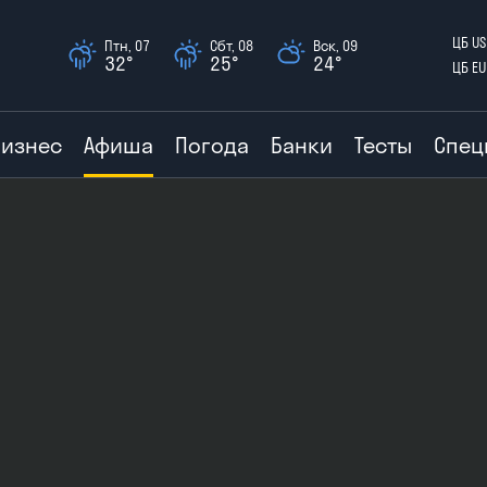
ЦБ US
Птн, 07
Сбт, 08
Вск, 09
32°
25°
24°
ЦБ EU
Бизнес
Афиша
Погода
Банки
Тесты
Спец