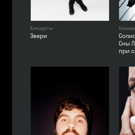
Концерты
Конце
Звери
Солис
Сны 
при с