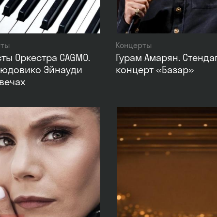
рты
Концерты
ты Оркестра CAGMO.
Гурам Амарян. Стенда
Людовико Эйнауди
концерт «Базар»
вечах