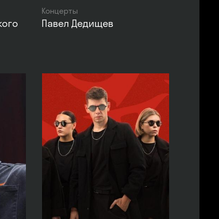
Концерты
кого
Павел Дедищев