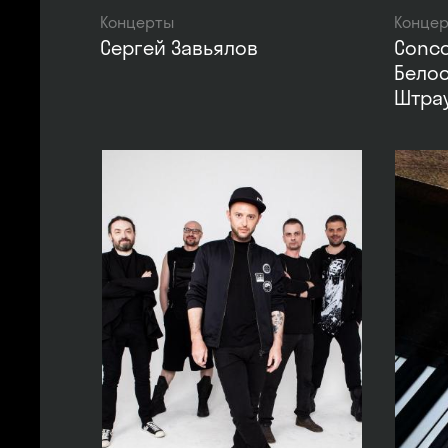
Концерты
Конце
Сергей Завьялов
Conco
Бело
Штра