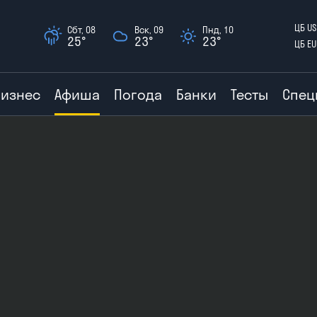
ЦБ US
Сбт, 08
Вск, 09
Пнд, 10
25°
23°
23°
ЦБ EU
Бизнес
Афиша
Погода
Банки
Тесты
Спец