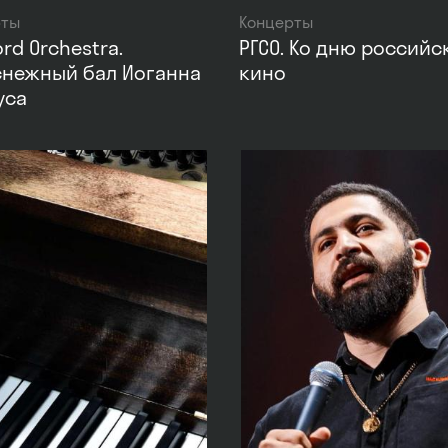
рты
Концерты
rd Orchestra.
РГСО. Ко дню российс
снежный бал Иоганна
кино
уса