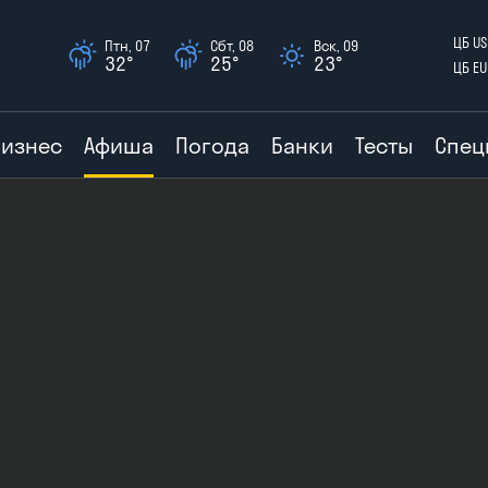
ЦБ US
Птн, 07
Сбт, 08
Вск, 09
32°
25°
23°
ЦБ EU
Бизнес
Афиша
Погода
Банки
Тесты
Спец