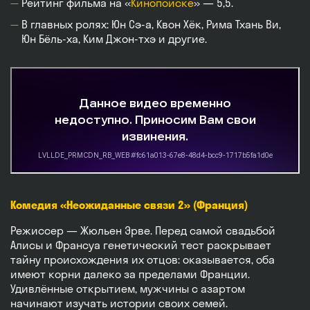
Рейтинг фильма на «
Кинопоиске
» — 5,5.
В главных ролях: Юн Сэ-а, Квон Хёк, Рима Тхань Ви,
Юн Бёль-ха, Ким Джон-тхэ и другие.
Комедия «Неожиданные связи 2» (Франция)
Режиссер — Жюльен Эрве. Перед самой свадьбой
Алисы и Франсуа генетический тест раскрывает
тайну происхождения их отцов: оказывается, оба
имеют корни далеко за пределами Франции.
Удивлённые открытием, мужчины с азартом
начинают изучать истории своих семей.