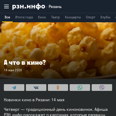
Рязань
Все
Итоги года
Кино
Театр
Концерты
Спорт
Клубы
Владимир
Воронеж
Брянск
А что в кино?
14 мая 2026
Новинки кино в Рязани: 14 мая
Четверг — традиционный день киноновинок. Афиша
РЗН. инфо расскажет о картинах, которые рязанцы