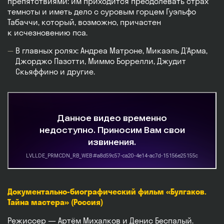
препятствиями: им приходится преодолевать страх
темноты и иметь дело с суровым горцем Гуэльфо
Табаччи, который, возможно, причастен
к исчезновению пса.
В главных ролях: Андреа Матроне, Микаэль Д’Арма,
Джорджо Пазотти, Миммо Боррелли, Джудит
Скьяффино и другие.
Документально-биографический фильм «Булгаков.
Тайна мастера» (Россия)
Режиссер — Артём Михалков и Денис Беспалый.