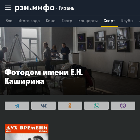
Рязань
Все
Итоги года
Кино
Театр
Концерты
Спорт
Клубы
Владимир
Воронеж
Брянск
Фотодом имени Е.Н.
Каширина