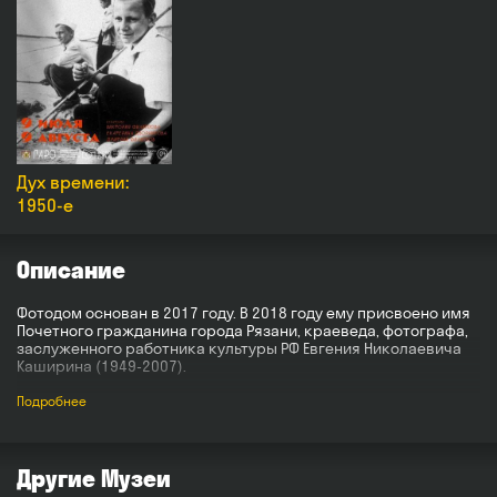
Дух времени:
1950-е
Описание
Фотодом основан в 2017 году. В 2018 году ему присвоено имя
Почетного гражданина города Рязани, краеведа, фотографа,
заслуженного работника культуры РФ Евгения Николаевича
Каширина (1949-2007).
Фотодом — это фотолетопись истории Рязани, площадка для
Подробнее
реализации образовательных и культурных проектов,
развития творческой фотосреды.
На выставочных площадках Фотодома регулярно проводятся
Другие Музеи
фотографические моновыставки, обменные, общегородские