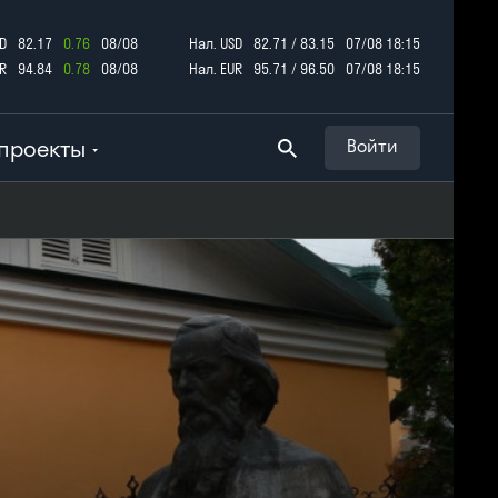
D
82.17
0.76
08/08
Нал. USD
82.71 / 83.15
07/08 18:15
R
94.84
0.78
08/08
Нал. EUR
95.71 / 96.50
07/08 18:15
проекты
Войти