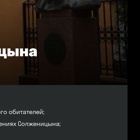
ицына
го обитателей;
дениях Солженицына;