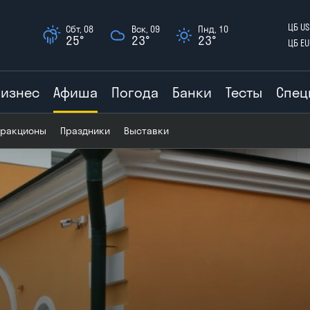
ЦБ US
Сбт, 08
Вск, 09
Пнд, 10
25°
23°
23°
ЦБ EU
Бизнес
Афиша
Погода
Банки
Тесты
Спец
тракционы
Праздники
Выставки