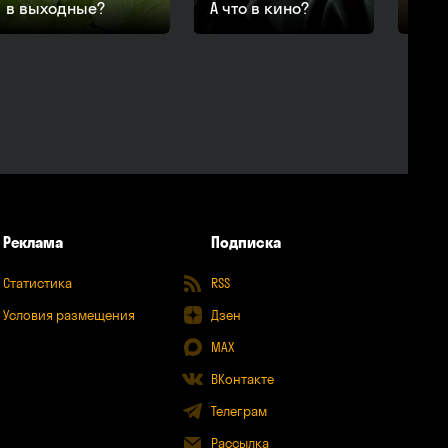
в выходные?
А что в кино?
в в
Реклама
Подписка
Статистика
RSS
Условия размещения
Дзен
MAX
ВКонтакте
Телеграм
Рассылка