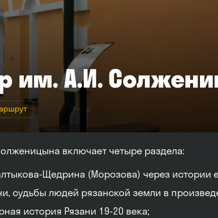
р им. А.И. Солжен
маршрут
 Солженицына включает четыре раздела:
лтыкова-Щедрина (Морозова) через истории е
ни, судьбы людей рязанской земли в произве
ная история Рязани 19-20 века;