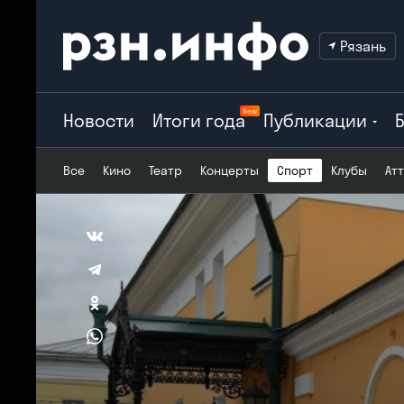
Рязань
New
Новости
Итоги года
Публикации
Все
Кино
Театр
Концерты
Спорт
Клубы
Ат