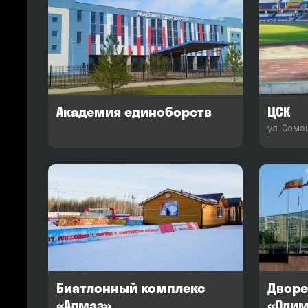
Академия единоборств
ЦСК
ул. Семаш
Биатлонный комплекс
Дворе
«Алмаз»
«Оли