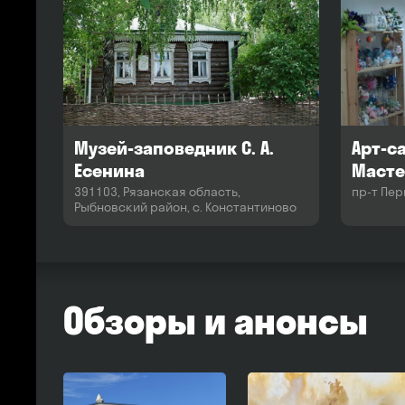
Музей-заповедник С. А.
Арт-с
Есенина
Масте
391103, Рязанская область,
пр-т Пер
Рыбновский район, с. Константиново
Обзоры и анонсы