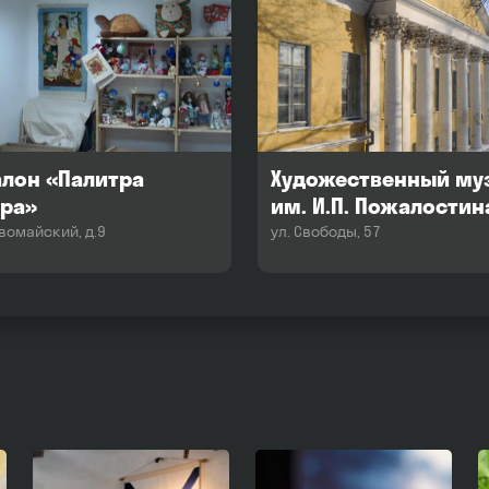
алон «Палитра
Художественный му
ра»
им. И.П. Пожалостин
вомайский, д.9
ул. Свободы, 57