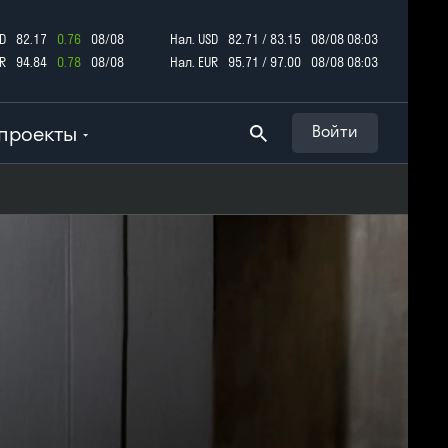
D
82.17
0.76
08/08
Нал. USD
82.71 / 83.15
08/08 08:03
R
94.84
0.78
08/08
Нал. EUR
95.71 / 97.00
08/08 08:03
проекты
Войти