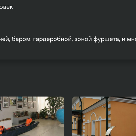
ловек
й, баром, гардеробной, зоной фуршета, и мно