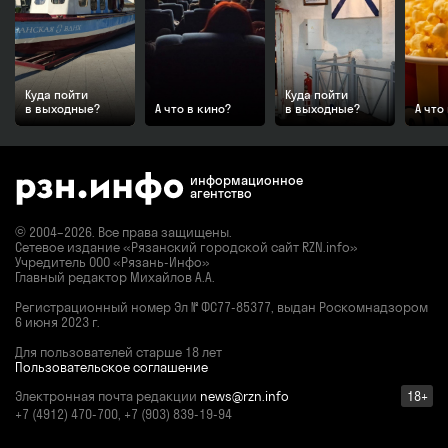
Куда пойти
Куда пойти
в выходные?
А что в кино?
в выходные?
А что
информационное
агентство
© 2004–2026. Все права защищены.
Сетевое издание «Рязанский городской сайт RZN.info»
Учредитель ООО «Рязань-Инфо»
Главный редактор Михайлов А.А.
Регистрационный номер
Эл № ФС77-85377,
выдан Роскомнадзором
6 июня 2023 г.
Для пользователей старше 18 лет
Пользовательское соглашение
Электронная почта редакции
news@rzn.info
18+
+7 (4912) 470-700, +7 (903) 839-19-94