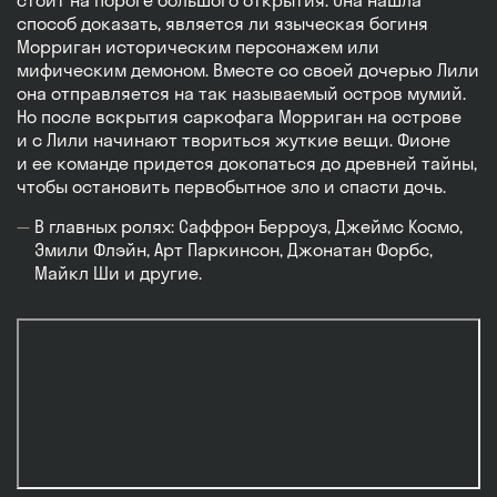
стоит на пороге большого открытия. Она нашла
способ доказать, является ли языческая богиня
Морриган историческим персонажем или
мифическим демоном. Вместе со своей дочерью Лили
она отправляется на так называемый остров мумий.
Но после вскрытия саркофага Морриган на острове
и с Лили начинают твориться жуткие вещи. Фионе
и ее команде придется докопаться до древней тайны,
чтобы остановить первобытное зло и спасти дочь.
В главных ролях: Саффрон Берроуз, Джеймс Космо,
Эмили Флэйн, Арт Паркинсон, Джонатан Форбс,
Майкл Ши и другие.