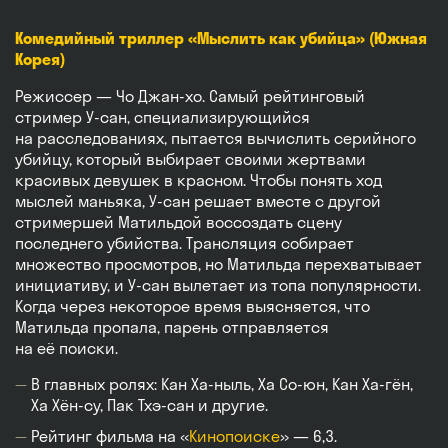
Комедийный триллер «Мыслить как убийца» (Южная
Корея)
Режиссер — Чо Джан-хо. Самый рейтинговый
стример У-сан, специализирующийся
на расследованиях, пытается вычислить серийного
убийцу, который выбирает своими жертвами
красивых девушек в красном. Чтобы понять ход
мыслей маньяка, У-сан решает вместе с другой
стримершей Матильдой воссоздать сцену
последнего убийства. Трансляция собирает
множество просмотров, но Матильда перехватывает
инициативу, и У-сан вылетает из топа популярности.
Когда через некоторое время выясняется, что
Матильда пропала, парень отправляется
на её поиски.
В главных ролях: Кан Ха-ныль, Ха Со-юн, Кан Ха-гён,
Ха Хён-су, Пак Тхэ-сан и другие.
Рейтинг фильма на «
Кинопоиске
» — 6,3.