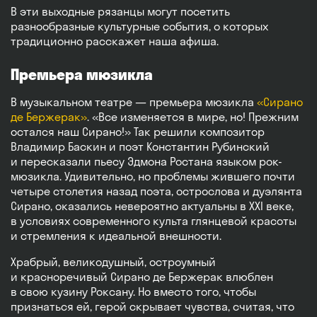
В эти выходные рязанцы могут посетить
разнообразные культурные события, о которых
традиционно расскажет наша афиша.
Премьера мюзикла
В музыкальном театре — премьера мюзикла
«Сирано
де Бержерак»
. «Все изменяется в мире, но! Прежним
остался наш Сирано!» Так решили композитор
Владимир Баскин и поэт Константин Рубинский
и пересказали пьесу Эдмона Ростана языком рок-
мюзикла. Удивительно, но проблемы жившего почти
четыре столетия назад поэта, острослова и дуэлянта
Сирано, оказались невероятно актуальны в XXI веке,
в условиях современного культа глянцевой красоты
и стремления к идеальной внешности.
Храбрый, великодушный, остроумный
и красноречивый Сирано де Бержерак влюблен
в свою кузину Роксану. Но вместо того, чтобы
признаться ей, герой скрывает чувства, считая, что