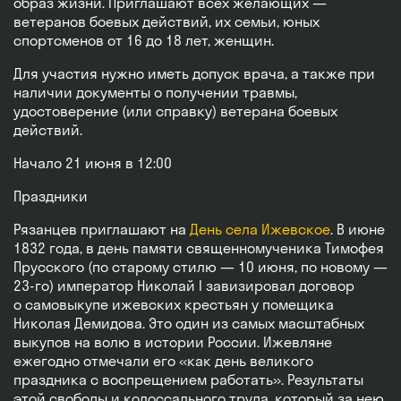
образ жизни. Приглашают всех желающих —
ветеранов боевых действий, их семьи, юных
спортсменов от 16 до 18 лет, женщин.
Для участия нужно иметь допуск врача, а также при
наличии документы о получении травмы,
удостоверение (или справку) ветерана боевых
действий.
Начало 21 июня в 12:00
Праздники
Рязанцев приглашают на
День села Ижевское
. В июне
1832 года, в день памяти священномученика Тимофея
Прусского (по старому стилю — 10 июня, по новому —
23-го) император Николай I завизировал договор
о самовыкупе ижевских крестьян у помещика
Николая Демидова. Это один из самых масштабных
выкупов на волю в истории России. Ижевляне
ежегодно отмечали его «как день великого
праздника с воспрещением работать». Результаты
этой свободы и колоссального труда, который за нею