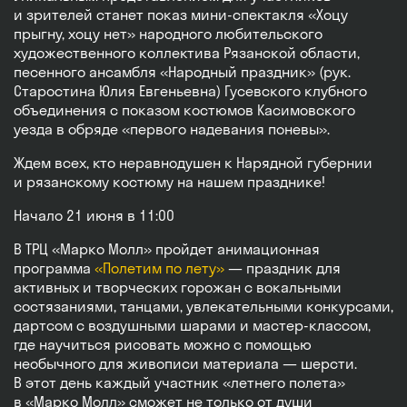
и зрителей станет показ мини-спектакля «Хоцу
прыгну, хоцу нет» народного любительского
художественного коллектива Рязанской области,
песенного ансамбля «Народный праздник» (рук.
Старостина Юлия Евгеньевна) Гусевского клубного
объединения с показом костюмов Касимовского
уезда в обряде «первого надевания поневы».
Ждем всех, кто неравнодушен к Нарядной губернии
и рязанскому костюму на нашем празднике!
Начало 21 июня в 11:00
В ТРЦ «Марко Молл» пройдет анимационная
программа
«Полетим по лету»
— праздник для
активных и творческих горожан с вокальными
состязаниями, танцами, увлекательными конкурсами,
дартсом с воздушными шарами и мастер-классом,
где научиться рисовать можно с помощью
необычного для живописи материала — шерсти.
В этот день каждый участник «летнего полета»
в «Марко Молл» сможет не только от души