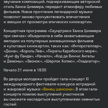
звучание композиций, подчеркивающее авторский
стиль Ханса Циммера, передаст атмосферу любимых
фильмов. Новое прочтение легендарной музыки
позволит заново прочувствовать впечатления
и эмоции от просмотра эпических кинокартин.
Концертная программа «Саундтреки Ханса Циммера
при свечах» объединила в себе захватывающие
мелодии из популярных анимационных фильмов
и культовых кинокартин, таких как: «Интерстеллар»,
«Дюна», «Король Лев», «Пираты Карибского моря»,
«Кунг-фу Панда», «Начало», «Код да Винчи: Ангелы
и Демоны», «Звонок», «Шерлок Холмс», «Гладиатор».
Начало 21 июня в 18:00
Во дворце молодежи пройдет гала-концерт XI
международного фестиваля-конкурса эстрадной
и жанровой музыки
«Венец шансона»
. В этом гала-
концерте помимо выступлений участников
вы сможете насладиться выступлениями именитых
гостей: