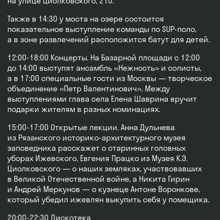
на улице Циолковского, 210.
Также в 14:30 у моста на озере состоится
показательное выступление команды по SUP-поло,
а в зоне развлечений расположится батут для детей.
12:00-18:00 Концерты. На Базарной площади с 12:00
до 14:00 выступят ансамбль «Нежность» и солисты,
а в 17:00 специальные гости из Москвы — творческое
объединение «Петр Валентинович». Между
выступлениями глава села Елена Шаврина вручит
подарки жителям в разных номинациях.
15:00-17:00 Открытые лекции. Анна Дульнева
из Рязанского историко-архитектурного музея
заповедника расскажет о старинных головных
уборах Ижевского, Евгения Працко из Музея К.Э.
Циолковского — о наших земляках, участвовавших
в Великой Отечественной войне, а Никита Гирин
и Андрей Меркунов — о кузнеце Антоне Воронкове,
который убедил ижевлян выкупить себя у помещика.
20:00-22:30 Дискотека