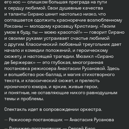
его нос — слишком большая преграда на пути
к сердцу любимой. Свои душевные качества
и таланты Сирано ценит настолько низко, что
соглашается одолжить красноречие возлюбленному
Роксаны — молодому красавцу Кристиану. «Твоим
умом я буду, ты — моею красотой!» — говорит Сирано
и своими руками устраивает счастье любимой
с другим. Классический любовный треугольник дает
начало и комедии положений, и героическому
сюжету, и настоящей трагедии. Мюзикл «Сирано
де Бержерак» — это глубокая, многогранная
постановка режиссера Анастасии Русановой. Здесь
и волшебство рок-баллад, и магия стихотворного
текста, и классический сюжет, и прелесть
ироничного юмора, и яркие, живые герои,
и понятные, не оставляющие никого равнодушным
темы и проблемы.
Спектакль идет в сопровождении оркестра.
Режиссер-постановщик — Анастасия Русанова
Дирижер-постановщик — Сергей Кисс