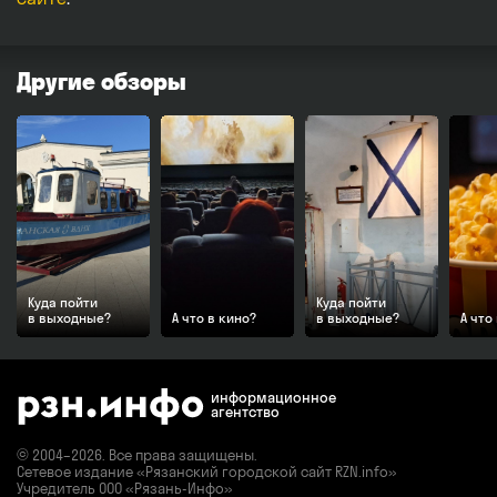
Другие обзоры
Куда пойти
Куда пойти
в выходные?
А что в кино?
в выходные?
А что
информационное
агентство
© 2004–2026. Все права защищены.
Сетевое издание «Рязанский городской сайт RZN.info»
Учредитель ООО «Рязань-Инфо»