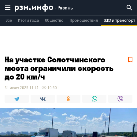
Рязань
Все
Итоги года
Общество
Происшествия
ЖКХ и транспорт
Владимир
Воронеж
Брянск
На участке Солотчинского
моста ограничили скорость
до 20 км/ч
31 июля 2025 11:14
10 601