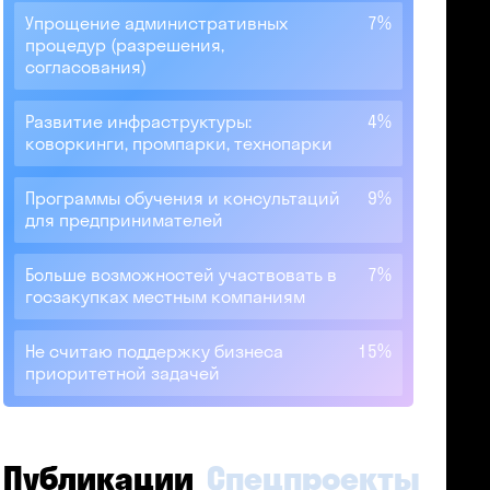
Упрощение административных
7%
процедур (разрешения,
согласования)
Развитие инфраструктуры:
4%
коворкинги, промпарки, технопарки
Программы обучения и консультаций
9%
для предпринимателей
Больше возможностей участвовать в
7%
госзакупках местным компаниям
Не считаю поддержку бизнеса
15%
приоритетной задачей
Публикации
Спецпроекты