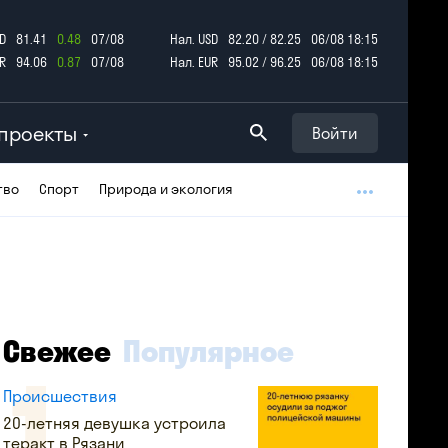
D
81.41
0.48
07/08
Нал. USD
82.20 / 82.25
06/08 18:15
R
94.06
0.87
07/08
Нал. EUR
95.02 / 96.25
06/08 18:15
проекты
Войти
тво
Спорт
Природа и экология
Свежее
Популярное
Происшествия
20-летняя девушка устроила
теракт в Рязани