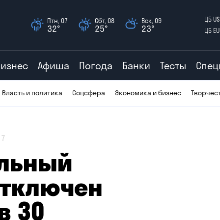
ЦБ US
Птн, 07
Сбт, 08
Вск, 09
32°
25°
23°
ЦБ EU
Бизнес
Афиша
Погода
Банки
Тесты
Спец
Власть и политика
Соцсфера
Экономика и бизнес
Творчес
7
ильный
отключен
в 30