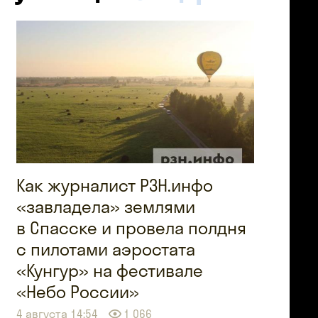
Как журналист РЗН.инфо
«завладела» землями
в Спасске и провела полдня
с пилотами аэростата
«Кунгур» на фестивале
«Небо России»
4 августа 14:54
1 066