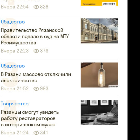
Вчера 22:54
828
Общество
Правительство Рязанской
области подало в суд на МТУ
Росимущества
Вчера 22:23
376
Общество
В Рязани массово отключили
электричество
Вчера 21:52
993
Творчество
Рязанцы смогут увидеть
работу реставраторов
в историческом музее
Вчера 21:24
341