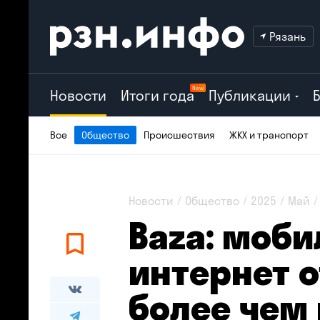
Рязань
New
Новости
Итоги года
Публикации
Все
Общество
Происшествия
ЖКХ и транспорт
Новости
Общество
2025
Май
Baza: моб
интернет 
более чем 