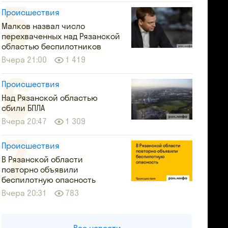
Происшествия
Малков назвал число
перехваченных над Рязанской
областью беспилотников
Вчера 21:00
1 419
Происшествия
Над Рязанской областью
сбили БПЛА
Вчера 20:47
1 309
Происшествия
В Рязанской области
повторно объявили
беспилотную опасность
Вчера 20:31
783