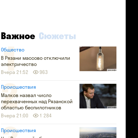
Важное
Сюжеты
Общество
В Рязани массово отключили
электричество
Вчера 21:52
963
Происшествия
Малков назвал число
перехваченных над Рязанской
областью беспилотников
Вчера 21:00
1 284
Происшествия