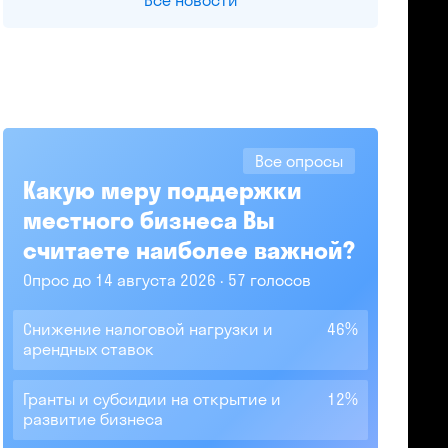
Все новости
Все опросы
Какую меру поддержки
местного бизнеса Вы
считаете наиболее важной?
Опрос до 14 августа 2026
57 голосов
Снижение налоговой нагрузки и
46%
арендных ставок
Гранты и субсидии на открытие и
12%
развитие бизнеса