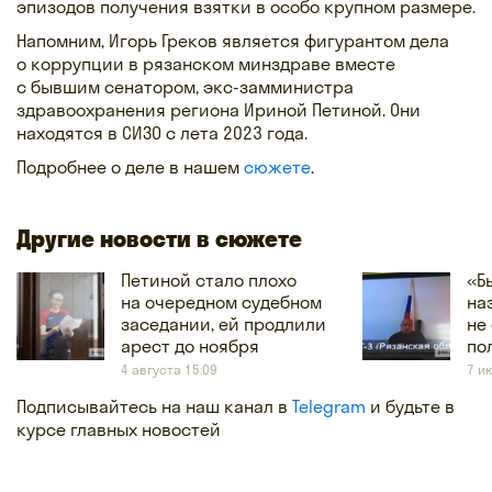
эпизодов получения взятки в особо крупном размере.
Напомним, Игорь Греков является фигурантом дела
о коррупции в рязанском минздраве вместе
с бывшим сенатором, экс-замминистра
здравоохранения региона Ириной Петиной. Они
находятся в СИЗО с лета 2023 года.
Подробнее о деле в нашем
сюжете
.
Другие новости в сюжете
Петиной стало плохо
«Б
на очередном судебном
на
заседании, ей продлили
не
арест до ноября
по
4 августа 15:09
7 и
Подписывайтесь на наш канал в
Telegram
и будьте в
курсе главных новостей