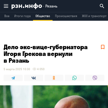
Рязань
Все
Итоги года
Общество
Происшествия
ЖКХ и транспорт
Владимир
Воронеж
Брянск
Дело экс-вице-губернатора
Игоря Грекова вернули
в Рязань
5 марта 2025 10:30
4 050