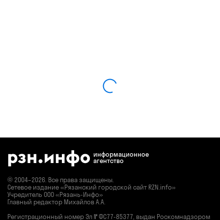
информационное
агентство
© 2004–2026. Все права защищены.
Сетевое издание «Рязанский городской сайт RZN.info»
Учредитель ООО «Рязань-Инфо»
Главный редактор Михайлов А.А.
Регистрационный номер
Эл № ФС77-85377,
выдан Роскомнадзором