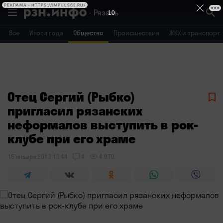
РЕКЛАМА • HTTPS://IMPULS62.RU/
Рязань
10
Все
Итоги года
Общество
Происшествия
ЖКХ и транспорт
Владимир
Воронеж
Брянск
Отец Сергий (Рыбко)
пригласил рязанских
неформалов выступить в рок-
клубе при его храме
15 января 2013 13:44
4
4 970