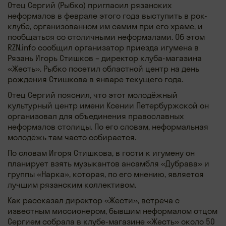
Отец Сергий (Рыбко) пригласил рязанских
неформалов в феврале этого года выступить в рок-
клубе, организованном им самим при его храме, и
пообщаться со столичными неформалами. Об этом
RZN.info сообщил организатор приезда игумена в
Рязань Игорь Стишков – директор клуба-магазина
«Жесть». Рыбко посетил областной центр на день
рождения Стишкова в январе текущего года.
Отец Сергий пояснил, что этот молодёжный
культурный центр имени Ксении Петербуржской он
организовал для объединения православных
неформалов столицы. По его словам, неформальная
молодёжь там часто собирается.
По словам Игоря Стишкова, в гости к игумену он
планирует взять музыкантов ансамбля «Дубрава» и
группы «Нарка», которая, по его мнению, является
лучшим рязанским коллективом.
Как рассказал директор «Жести», встреча с
известным миссионером, бывшим неформалом отцом
Сергием собрала в клубе-магазине «Жесть» около 50