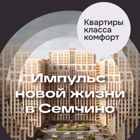
по взаимоотношениям Церкви и общества Юрием
Агещевым. Директор «Жести» признался, что это
мероприятие считает своей гордостью.
По мнению Игоря Стишкова, беседа публики с отцом
Сергием получилась полноценной и интересной.
Неформалы задавали игумену самые разные вопросы:
стоит ли крестить ребёнка в младенчестве или же
предоставить право выбора самому определиться в
сознательном возрасте, нужна ли вообще церковь.
Как отметил организатор встречи, вопросы к отцу
Сергию не иссякали на протяжении трёх часов. В
перерывах между вопросами на встрече выступали
ансамбль «Дубрава», группа «Отдел кадров»,
монашка Галина Александрова со своими авторскими
балладами.
Игорь Стишков рассказал и о подарке, который
сделал ему Отец Сергий: пообещал посодействовать
в организации автограф-сессии Бориса
Гребенщикова в «Жести», во время гастролей
артиста в Рязани
(концерт БГ
состоится
в Концертном
зале им. Сергея Есенина 5 февраля 2013 года –