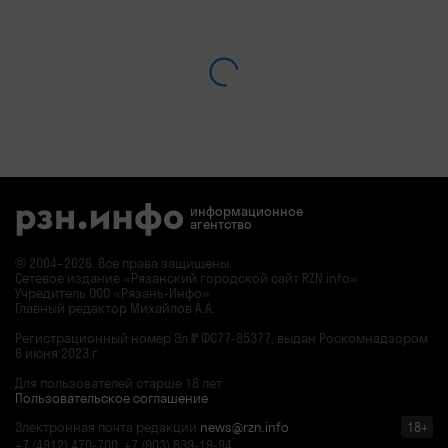
информационное
агентство
© 2004–2026. Все права защищены.
Сетевое издание «Рязанский городской сайт RZN.info»
Учредитель ООО «Рязань-Инфо»
Главный редактор Михайлов А.А.
Регистрационный номер
Эл № ФС77-85377,
выдан Роскомнадзором
6 июня 2023 г.
Для пользователей старше 18 лет
Пользовательское соглашение
Электронная почта редакции
news@rzn.info
18+
+7 (4912) 470-700, +7 (903) 839-19-94