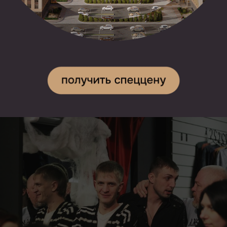
RZN.info)
.
Справка
Игумен Сергий – игумен Русской православной
церкви, миссионер, известный проповедями в рок-
среде и среди «неформалов», настоятель храма
Сошествия Святаго Духа на апостолов на
Лазаревском кладбище города Москвы.
Фото с официальной страницы
встречи
«Вконтакте»