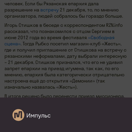
человек. Если бы Рязанская епархия дала
разрешение на
встречу
21 декабря, то, по мнению
организатора, людей собралось бы гораздо больше.
Игорь Стишков в беседе с корреспондентом RZN.info
рассказал, что познакомился с отцом Сергием в
июне 2012 года во время фестиваля
«Свободная
сцена»
. Тогда Рыбко посетил магазин-клуб «Жесть»,
где и получил приглашение от Стишкова на встречу с
рязанскими неформалами, дату выбрали интересную
– 21 декабря. Стишков признался, что его не удивил
запрет епархии на приезд игумена, так как, по его
мнению, епархия была категорически отрицательно
настроена ещё до открытия «Демонии» (так
изначально назвалась «Жесть»).
В итоге решено было перенести приезд миссионера,
не придавая этому широкой огласки – Стишков
пригласил игумена на свой день рождения. Отец
Сергий приехал в Рязань вместе с координатором
Союза православных братств РПЦ, экспертом Совета
православных объединений при синодальном отделе