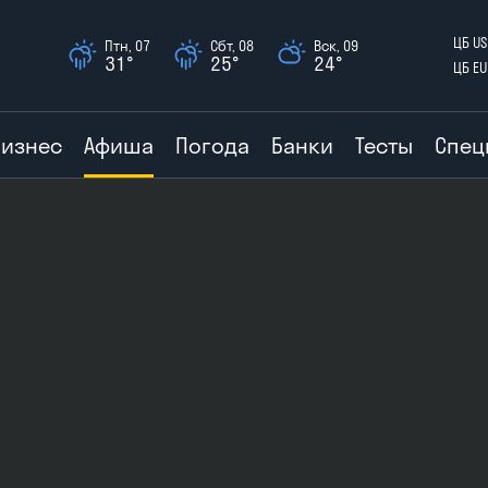
ЦБ US
Птн, 07
Сбт, 08
Вск, 09
31°
25°
24°
ЦБ EU
Бизнес
Афиша
Погода
Банки
Тесты
Спец