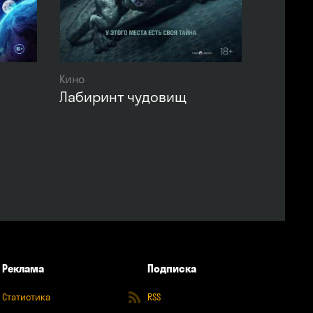
Кино
Лабиринт чудовищ
Реклама
Подписка
Статистика
RSS