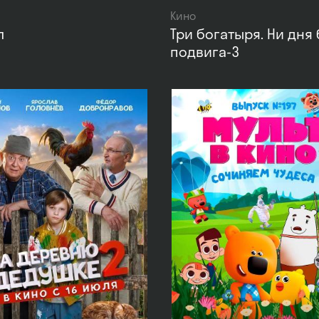
Кино
л
Три богатыря. Ни дня 
подвига-3