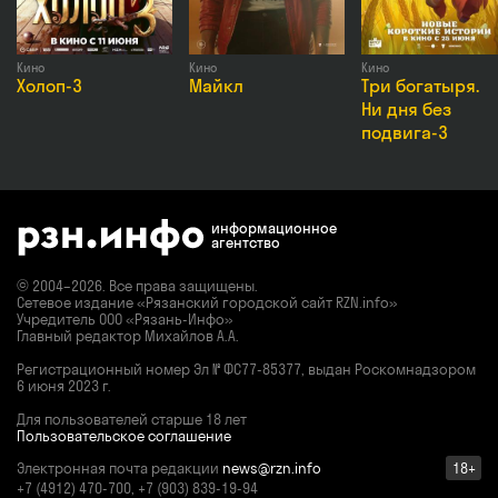
Кино
Кино
Кино
Холоп-3
Майкл
Три богатыря.
Ни дня без
подвига-3
информационное
агентство
© 2004–2026. Все права защищены.
Сетевое издание «Рязанский городской сайт RZN.info»
Учредитель ООО «Рязань-Инфо»
Главный редактор Михайлов А.А.
Регистрационный номер
Эл № ФС77-85377,
выдан Роскомнадзором
6 июня 2023 г.
Для пользователей старше 18 лет
Пользовательское соглашение
Электронная почта редакции
news@rzn.info
18+
+7 (4912) 470-700, +7 (903) 839-19-94