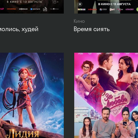
Кино
молись, худей
Время сиять