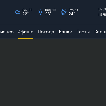
ЦБ US
Вск, 09
Пнд, 10
Втр, 11
22°
23°
24°
ЦБ EU
Бизнес
Афиша
Погода
Банки
Тесты
Спец