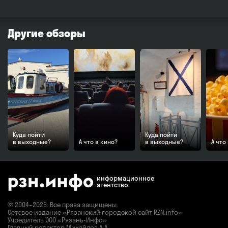
Другие обзоры
Куда пойти
Куда пойти
в выходные?
А что в кино?
в выходные?
А что
информационное
агентство
© 2004–2026. Все права защищены.
Сетевое издание «Рязанский городской сайт RZN.info»
Учредитель ООО «Рязань-Инфо»
Главный редактор Михайлов А.А.