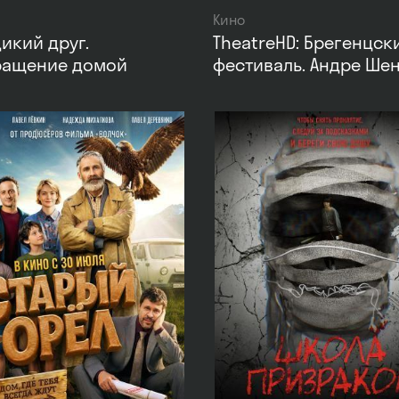
Кино
икий друг.
TheatreHD: Брегенцск
ращение домой
фестиваль. Андре Ше