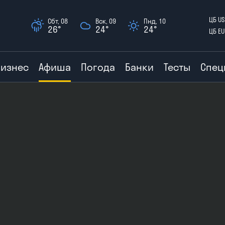
ЦБ US
Сбт, 08
Вск, 09
Пнд, 10
26°
24°
24°
ЦБ EU
Бизнес
Афиша
Погода
Банки
Тесты
Спец