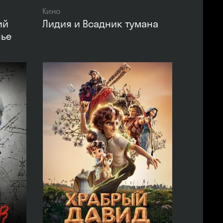
Кино
ий
Лидия и Всадник тумана
нье