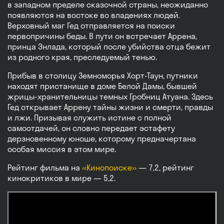
в западном пределе сказочной страны, неожиданно
появляются на востоке во владениях людей.
Верховный маг Гед отправляется на поиски
первопричины беды. В пути он встречает Аррена,
принца Энлада, который после убийства отца бежит
из родного края, преследуемый тенью.
Прибыв в столицу Земноморья Хорт-Таун, путники
находят пристанище в доме Белой Дамы, бывшей
жрицы-хранительницы темных Гробниц Атуана. Здесь
Гед открывает Аррену тайны жизни и смерти, правды
и лжи. Призывая служить истине с полной
самоотдачей, он словно передает эстафету
дерзновенному юноше, которому предначертана
особая миссия в этом мире.
Рейтинг фильма на
«Кинопоиске»
— 7,2, рейтинг
кинокритиков в мире — 5,2.