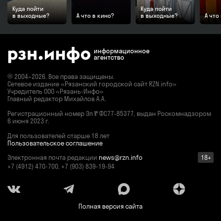
Куда пойти
Куда пойти
в выходные?
А что в кино?
в выходные?
А что
информационное
агентство
© 2004–2026. Все права защищены.
Сетевое издание «Рязанский городской сайт RZN.info»
Учредитель ООО «Рязань-Инфо»
Главный редактор Михайлов А.А.
Регистрационный номер
Эл № ФС77-85377,
выдан Роскомнадзором
6 июня 2023 г.
Для пользователей старше 18 лет
Пользовательское соглашение
Электронная почта редакции
news@rzn.info
18+
+7 (4912) 470-700, +7 (903) 839-19-94
Полная версия сайта