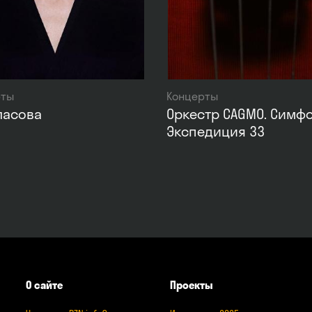
рты
Концерты
ласова
Оркестр CAGMO. Симф
Экспедиция 33
О сайте
Проекты