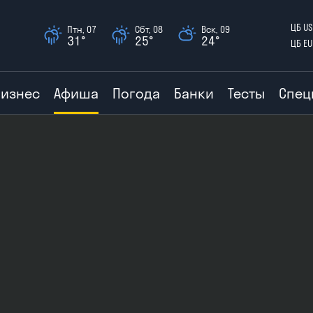
ЦБ US
Птн, 07
Сбт, 08
Вск, 09
31°
25°
24°
ЦБ EU
Бизнес
Афиша
Погода
Банки
Тесты
Спец