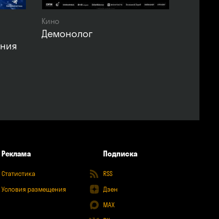
Кино
Демонолог
ения
Реклама
Подписка
Статистика
RSS
Условия размещения
Дзен
MAX