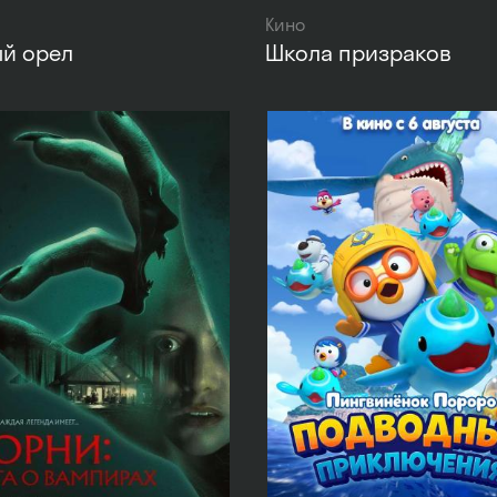
Кино
ый орел
Школа призраков