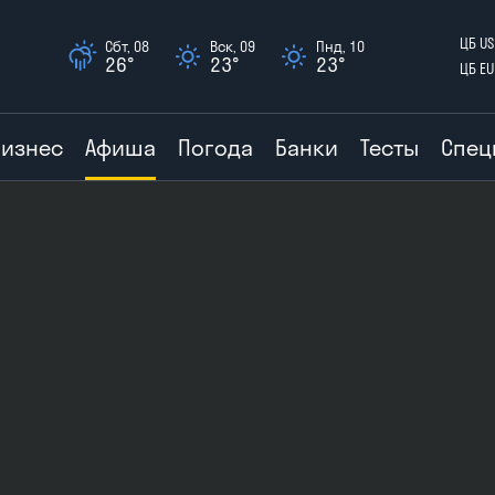
ЦБ US
Сбт, 08
Вск, 09
Пнд, 10
26°
23°
23°
ЦБ EU
Бизнес
Афиша
Погода
Банки
Тесты
Спец