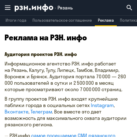
Рязань
Итоги года
Пользовательское соглашение
Реклама
Политик
Владимир
Воронеж
Брянск
Реклама на РЗН. инфо
Аудитория проектов РЗН. инфо
Информационное агентство РЗН. инфо работает
на Рязань, Калугу, Тулу, Липецк, Тамбов, Владимир,
Воронеж и Брянск. Аудитория портала 70 000 — 260
000 пользователей в сутки и 2 500 000 в месяц
которые просматривают около 7 000 000 страниц.
В группу проектов РЗН. инфо входят крупнейшие
паблики города в социальных сетях
Instagram
,
Вконтакте
,
Телеграм
. Все вместе это дает
возможность для максимального охвата аудитории
рязанского региона.
РЗН.инфо
самое посещаемое СМИ рязанского