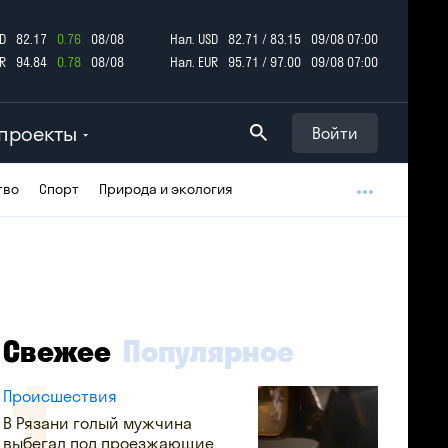
D
82.17
0.76
08/08
Нал. USD
82.71 / 83.15
09/08 07:00
R
94.84
0.78
08/08
Нал. EUR
95.71 / 97.00
09/08 07:00
проекты
Войти
тво
Спорт
Природа и экология
Свежее
Популярное
Происшествия
В Рязани голый мужчина
выбегал под проезжающие