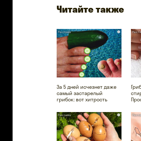
Читайте также
i
За 5 дней исчезнет даже
Гри
самый застарелый
сти
грибок: вот хитрость
Про
i