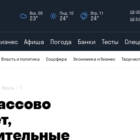
ЦБ US
Вск, 09
Пнд, 10
Втр, 11
23°
24°
24°
ЦБ EU
Бизнес
Афиша
Погода
Банки
Тесты
Спец
Власть и политика
Соцсфера
Экономика и бизнес
Творчес
Июль
7
массово
т,
ительные