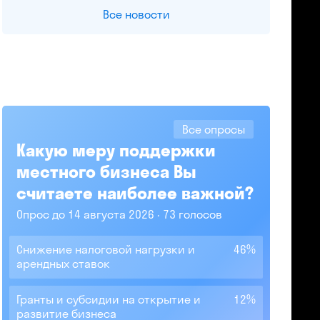
Все новости
Все опросы
Какую меру поддержки
местного бизнеса Вы
считаете наиболее важной?
Опрос до 14 августа 2026
73 голосов
Снижение налоговой нагрузки и
46%
арендных ставок
Гранты и субсидии на открытие и
12%
развитие бизнеса