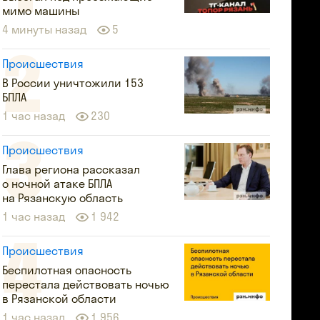
мимо машины
4 минуты назад
5
Происшествия
В России уничтожили 153
БПЛА
1 час назад
230
Происшествия
Глава региона рассказал
о ночной атаке БПЛА
на Рязанскую область
1 час назад
1 942
Происшествия
Беспилотная опасность
перестала действовать ночью
в Рязанской области
1 час назад
1 956