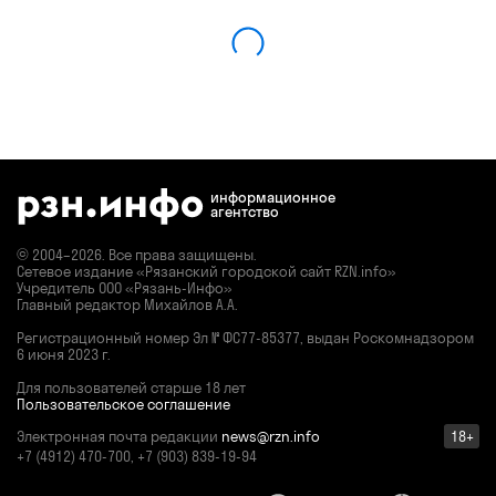
информационное
агентство
© 2004–2026. Все права защищены.
Сетевое издание «Рязанский городской сайт RZN.info»
Учредитель ООО «Рязань-Инфо»
Главный редактор Михайлов А.А.
Регистрационный номер
Эл № ФС77-85377,
выдан Роскомнадзором
6 июня 2023 г.
Для пользователей старше 18 лет
Пользовательское соглашение
Электронная почта редакции
news@rzn.info
18+
+7 (4912) 470-700, +7 (903) 839-19-94