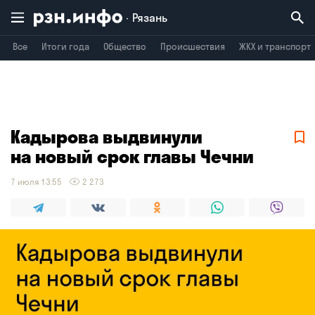
Рязань
Все
Итоги года
Общество
Происшествия
ЖКХ и транспорт
Владимир
Воронеж
Брянск
Кадырова выдвинули
на новый срок главы Чечни
7 июля 13:55
2 273