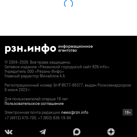
информационное
агентство
© 2004–2026. Все права защищены.
Сетевое издание «Рязанский городской сайт RZN.info»
Учредитель ООО «Рязань-Инфо»
Главный редактор Михайлов А.А.
Регистрационный номер
Эл № ФС77-85377,
выдан Роскомнадзором
6 июня 2023 г.
Для пользователей старше 18 лет
Пользовательское соглашение
Электронная почта редакции
news@rzn.info
18+
+7 (4912) 470-700, +7 (903) 839-19-94